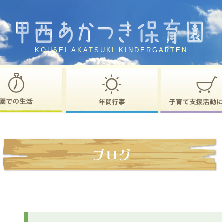
K
O
U
S
E
I
A
K
A
T
S
U
K
I
K
I
N
D
E
R
G
A
R
T
E
N