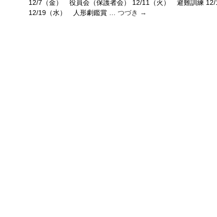
12/7（金） 役員会（保護者会） 12/11（火） 避難訓練 12
12/19（水） 人形劇鑑賞 …
つづき
→